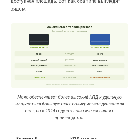
доступная площадь. Вот как оба типа выглядят
рядом.
Монокристалл vs поликристалл
Один кремний, две структуры — в чем разница
МОНОКРИСТАЛЛ
ПОЛИКРИСТАЛЛ
18–24%
14–18%
КПД модуля
ровный черный
синяя мозаика
цвет ячейки
меньше, плотнее
на 10–20% больше
площадь на 1 кВт
выше
ниже
цена за ватт
≈ 98% рынка
почти не выпускают
доступность 2024
Solarmax · диапазоны КПД на уровне модуля; доля рынка — Fraunhofer ISE, 2024
Моно обеспечивает более высокий КПД и удельную
мощность за большую цену; поликристалл дешевле за
ватт, но в 2024 году его практически сняли с
производства.