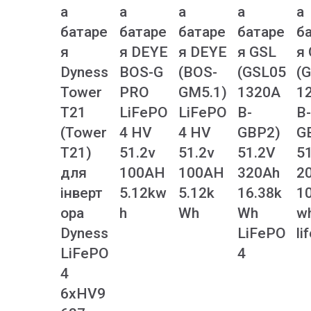
а
а
а
а
а
батаре
батаре
батаре
батаре
б
я
я DEYE
я DEYE
я GSL
я
Dyness
BOS-G
(BOS-
(GSL05
(
Tower
PRO
GM5.1)
1320A
1
T21
LiFePO
LiFePO
B-
B-
(Tower
4 HV
4 HV
GBP2)
G
T21)
51.2v
51.2v
51.2V
51
для
100AH
100AH
320Ah
2
інверт
5.12kw
5.12k
16.38k
1
ора
h
Wh
Wh
w
Dyness
LiFePO
li
LiFePO
4
4
6xHV9