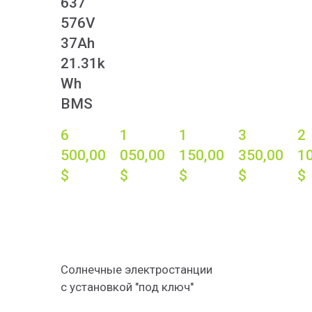
637
576V
37Ah
21.31k
Wh
BMS
6 
1 
1 
3 
2 
500,00 
050,00 
150,00 
350,00 
10
$
$
$
$
$
Солнечные электростанции
с установкой "под ключ"