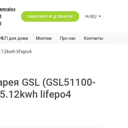
amralos
RU
3
ЗАМОВИТИ ДЗВІНОК
0
ИБП для дома
Монтаж
Про нас
Контакты
.12kwh lifepo4
арея GSL (GSL51100-
5.12kwh lifepo4