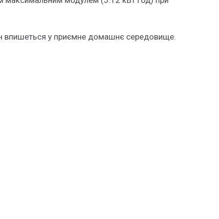
м максимальним модулем (5.12 кВт·год) при
айн впишеться у приємне домашнє середовище.