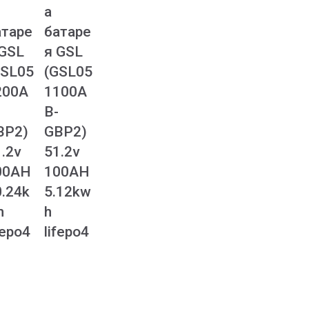
а
атаре
батаре
 GSL
я GSL
GSL05
(GSL05
200A
1100A
B-
BP2)
GBP2)
.2v
51.2v
00AH
100AH
0.24k
5.12kw
h
h
fepo4
lifepo4