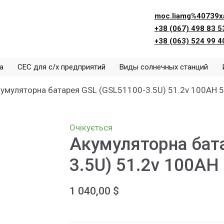
moc.liamg%40739x
+38 (067) 498 83 5
+38 (063) 524 99 4
а
СЕС для с/х предприятий
Виды солнечных станций
умуляторна батарея GSL (GSL51100-3.5U) 51.2v 100AH 5
Очікується
Акумуляторна бат
3.5U) 51.2v 100AH 
1 040,00 $