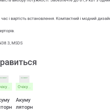
ість вибору потужності. Забезпечте до 81,9 кВт з одни
и час і вартість встановлення. Компактний і модний диз
ерторів.
N38.3, MSDS
равиться
Очікується
Очікується
куму
Акуму
яторн
ляторн