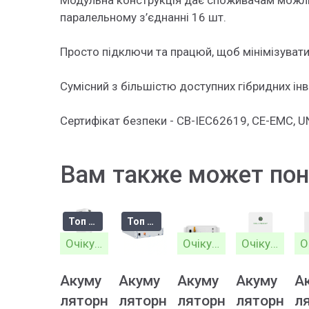
Модульна конструкція дає споживачам можлив
паралельному з’єднанні 16 шт.
Просто підключи та працюй, щоб мінімізуват
Сумісний з більшістю доступних гібридних інв
Сертифікат безпеки - CB-IEC62619, CE-EMC, U
Вам также может пон
Топ продажів
Топ продажів
Очікується
Очікується
Очікується
Акуму
Акуму
Акуму
Акуму
А
ляторн
ляторн
ляторн
ляторн
л