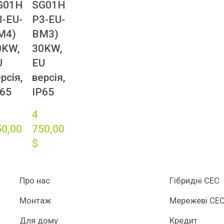
G01H
SG01H
3-EU-
P3-EU-
M4)
BM3)
0KW,
30KW,
U
EU
рсія,
версія,
P65
IP65
4 
0,00 
750,00 
$
Про нас
Гібридні СЕС
Монтаж
Мережеві СЕ
Для дому
Кредит