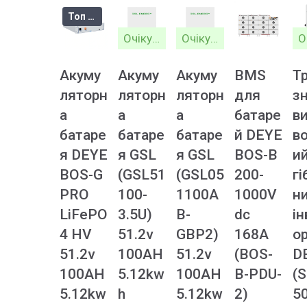
Топ продажів
Очікується
Очікується
Акуму
Акуму
Акуму
BMS
Т
ляторн
ляторн
ляторн
для
з
а
а
а
батаре
в
батаре
батаре
батаре
й DEYE
в
я DEYE
я GSL
я GSL
BOS-B
и
BOS-G
(GSL51
(GSL05
200-
гі
PRO
100-
1100A
1000V
н
LiFePO
3.5U)
B-
dc
ін
4 HV
51.2v
GBP2)
168A
о
51.2v
100AH
51.2v
(BOS-
D
100AH
5.12kw
100AH
B-PDU-
(
5.12kw
h
5.12kw
2)
5