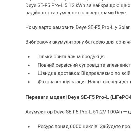
Deye SE-F5 Pro-L 5.12 kWh за найкращою ціно
надійності та сумісності з інверторами Deye.
Чому варто замовити Deye SE-F5 Pro-L у Solar
Вибираючи акумуляторну батарею для сонячни
Тільки оригінальна продукція.
Повний сервісний супровід та впевненіст
Швидка доставка: Відправляємо по всій Укра
Фахова консультація: Наші інженери доп
Переваги моделі Deye SE-F5 Pro-L (LiFePO4
Акумулятор Deye SE-F5 Pro-L 51.2V 100Ah — ц
Ресурс понад 6000 циклів: Забудьте про з