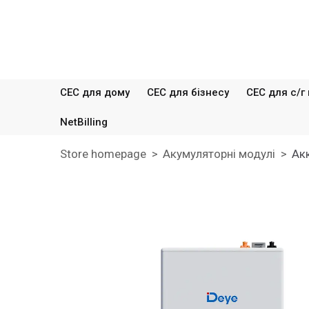
СЕС для дому
СЕС для бізнесу
СЕС для с/г
NetBilling
Store homepage
Акумуляторні модулі
Ак