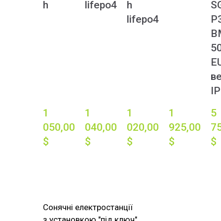
h
lifepo4
h
S
lifepo4
P
B
5
E
ве
I
1 
1 
1 
1 
5 
050,00 
040,00 
020,00 
925,00 
75
$
$
$
$
$
Сонячні електростанції
з установкою "під ключ"