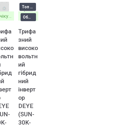
Топ продажів
Очікується
Очікується
Обмежене
рифа
Трифа
ний
зний
исоко
високо
ольтн
вольтн
й
ий
брид
гібрид
ий
ний
верт
інверт
р
ор
EYE
DEYE
SUN-
(SUN-
0K-
30K-