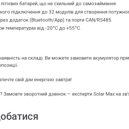
літієвих батарей, що не схильний до самозаймання.
го підключення до 32 модулів для створення потужно
ез додаток (Bluetooth/App) та порти CAN/RS485.
и температурах від -20°C до +55°C.
а наявність на складі. Ви можете замовити акумулятор пр
позиції.
печте свій дім енергією завтра!
 Замовте зворотний дзвінок — експерти Solar Max на зв'
добатися