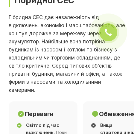
гібридної СЕС
Гібридна СЕС дає незалежність від
відключень, економію і масштабованість, але
коштує дорожче за мережеву через
акумулятор. Найбільше вона потрібна
будинкам із насосом і котлом та бізнесу з
холодильним чи торговим обладнанням, де
світло критичне. Серед типових об'єктів
приватні будинки, магазини й офіси, а також
ферми з насосами та холодильними
камерами.
Переваги
Обмеженн
Світло під час
Вища
відключень.
Поки
стартова ціна