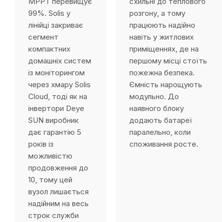
MPPT перевищує
схильні до теплового
99%. Solis у
розгону, а тому
лінійці закриває
працюють надійно
сегмент
навіть у житлових
компактних
приміщеннях, де на
домашніх систем
першому місці стоїть
із моніторингом
пожежна безпека.
через хмару Solis
Ємність нарощують
Cloud, тоді як на
модульно. До
інвертори Deye
наявного блоку
SUN виробник
додають батареї
дає гарантію 5
паралельно, коли
років із
споживання росте.
можливістю
продовження до
10, тому цей
вузол лишається
надійним на весь
строк служби