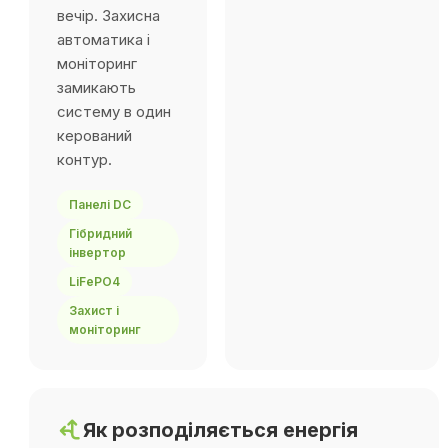
вечір. Захисна
автоматика і
моніторинг
замикають
систему в один
керований
контур.
Панелі DC
Гібридний
інвертор
LiFePO4
Захист і
моніторинг
Як розподіляється енергія