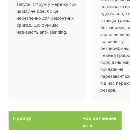
запуск. Струм у мережу при
споживачів п
цьому не йде, бо це
одночасно, т
небезпечно для ремонтних
станція трима
бригад. Цю функцію
без мережі, п
називають anti-islanding.
заряд не виче
Головне тут
безперебійніс
Техніка працю
просідань нап
прилади не
перезаванта
під час перех
резерв.
Прилад
Час автономії,
літо