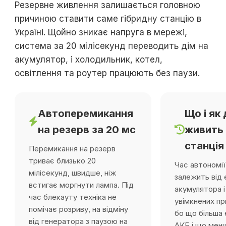
Резервне живлення залишається головною
причиною ставити саме гібридну станцію в
Україні. Щойно зникає напруга в мережі,
система за 20 мілісекунд переводить дім на
акумулятор, і холодильник, котел,
освітлення та роутер працюють без паузи.
Автоперемикання
Що і як
на резерв за 20 мс
живить
станція
Перемикання на резерв
триває близько 20
Час автономії
мілісекунд, швидше, ніж
залежить від 
встигає моргнути лампа. Під
акумулятора і
час блекауту техніка не
увімкнених пр
помічає розриву, на відміну
бо що більша 
від генератора з паузою на
АКБ і що мен