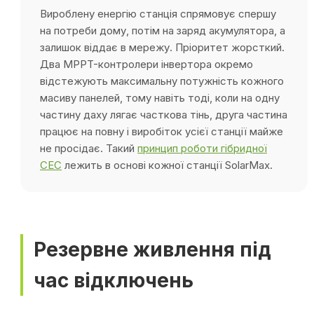
Вироблену енергію станція спрямовує спершу
на потреби дому, потім на заряд акумулятора, а
залишок віддає в мережу. Пріоритет жорсткий.
Два MPPT-контролери інвертора окремо
відстежують максимальну потужність кожного
масиву панелей, тому навіть тоді, коли на одну
частину даху лягає часткова тінь, друга частина
працює на повну і виробіток усієї станції майже
не просідає. Такий
принцип роботи гібридної
СЕС
лежить в основі кожної станції SolarMax.
Резервне живлення під
час відключень