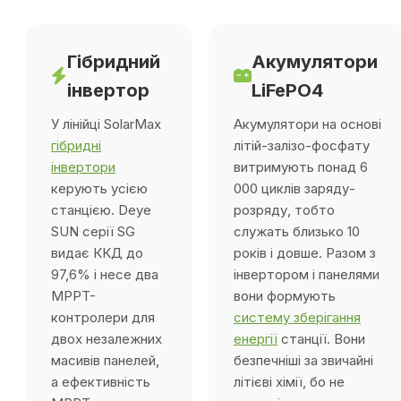
Гібридний
Акумулятори
інвертор
LiFePO4
У лінійці SolarMax
Акумулятори на основі
гібридні
літій-залізо-фосфату
інвертори
витримують понад 6
керують усією
000 циклів заряду-
станцією. Deye
розряду, тобто
SUN серії SG
служать близько 10
видає ККД до
років і довше. Разом з
97,6% і несе два
інвертором і панелями
MPPT-
вони формують
контролери для
систему зберігання
двох незалежних
енергії
станції. Вони
масивів панелей,
безпечніші за звичайні
а ефективність
літієві хімії, бо не