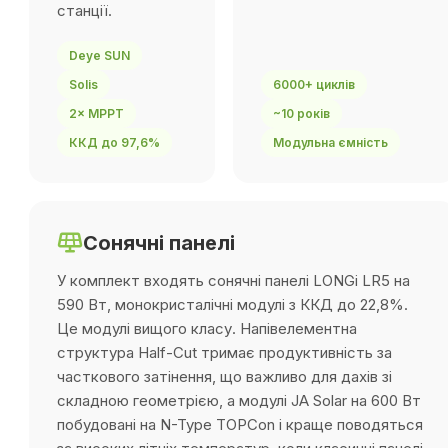
станції.
Deye SUN
Solis
6000+ циклів
2× MPPT
~10 років
ККД до 97,6%
Модульна ємність
Сонячні панелі
У комплект входять сонячні панелі LONGi LR5 на
590 Вт, монокристалічні модулі з ККД до 22,8%.
Це модулі вищого класу. Напівелементна
структура Half-Cut тримає продуктивність за
часткового затінення, що важливо для дахів зі
складною геометрією, а модулі JA Solar на 600 Вт
побудовані на N-Type TOPCon і краще поводяться