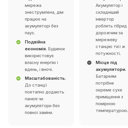
мережа
Акумулятор і
знеструмлена, дім
складніший
працює на
інвертор
акумуляторі без
роблять гібрид
пауз.
дорожчим за
мережеву
Подвійна
станцію тієї ж
економія.
Будинок
потужності.
використовує
власну енергію і
Місце під
вдень, і вночі.
акумулятори.
Батареям
Масштабованість.
потрібне
До станції
окреме сухе
поетапно додають
приміщення з
панелі чи
помірною
акумулятори без
температурою
повної заміни.