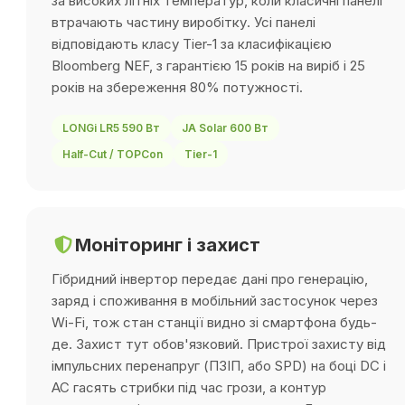
за високих літніх температур, коли класичні панелі
втрачають частину виробітку. Усі панелі
відповідають класу Tier-1 за класифікацією
Bloomberg NEF, з гарантією 15 років на виріб і 25
років на збереження 80% потужності.
LONGi LR5 590 Вт
JA Solar 600 Вт
Half-Cut / TOPCon
Tier-1
Моніторинг і захист
Гібридний інвертор передає дані про генерацію,
заряд і споживання в мобільний застосунок через
Wi-Fi, тож стан станції видно зі смартфона будь-
де. Захист тут обов'язковий. Пристрої захисту від
імпульсних перенапруг (ПЗІП, або SPD) на боці DC і
AC гасять стрибки під час грози, а контур