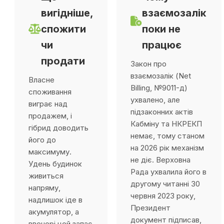
вигідніше,
взаємозалік
спожити
поки не
чи
працює
продати
Закон про
взаємозалік (Net
Власне
Billing, №9011-д)
споживання
ухвалено, але
виграє над
підзаконних актів
продажем, і
Кабміну та НКРЕКП
гібрид доводить
немає, тому станом
його до
на 2026 рік механізм
максимуму.
не діє. Верховна
Удень будинок
Рада ухвалила його в
живиться
другому читанні 30
напряму,
червня 2023 року,
надлишок іде в
Президент
акумулятор, а
документ підписав,
ввечері цей запас