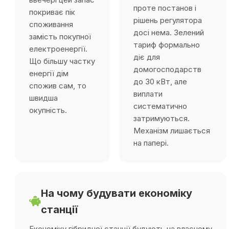
проте постанов і
покриває пік
рішень регулятора
споживання
досі нема. Зелений
замість покупної
тариф формально
електроенергії.
діє для
Що більшу частку
домогосподарств
енергії дім
до 30 кВт, але
спожив сам, то
виплати
швидша
систематично
окупність.
затримуються.
Механізм лишається
на папері.
На чому будувати економіку
станції
Економіку гібридної станції будують на власному