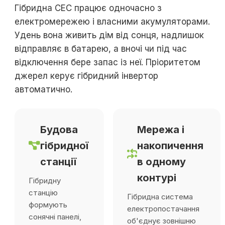
Гібридна СЕС працює одночасно з
електромережею і власними акумуляторами.
Удень вона живить дім від сонця, надлишок
відправляє в батарею, а вночі чи під час
відключення бере запас із неї. Пріоритетом
джерел керує гібридний інвертор
автоматично.
Будова
Мережа і
гібридної
накопичення
станції
в одному
контурі
Гібридну
станцію
Гібридна система
формують
електропостачання
сонячні панелі,
об'єднує зовнішню