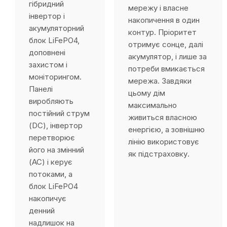
гібридний
мережу і власне
інвертор і
накопичення в один
акумуляторний
контур. Пріоритет
блок LiFePO4,
отримує сонце, далі
доповнені
акумулятор, і лише за
захистом і
потреби вмикається
моніторингом.
мережа. Завдяки
Панелі
цьому дім
виробляють
максимально
постійний струм
живиться власною
(DC), інвертор
енергією, а зовнішню
перетворює
лінію використовує
його на змінний
як підстраховку.
(AC) і керує
потоками, а
блок LiFePO4
накопичує
денний
надлишок на