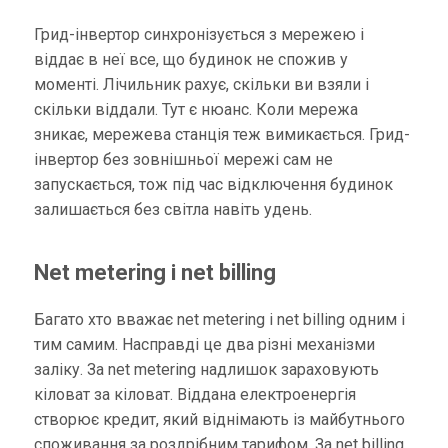
Грид-інвертор синхронізується з мережею і
віддає в неї все, що будинок не спожив у
моменті. Лічильник рахує, скільки ви взяли і
скільки віддали. Тут є нюанс. Коли мережа
зникає, мережева станція теж вимикається. Грид-
інвертор без зовнішньої мережі сам не
запускається, тож під час відключення будинок
залишається без світла навіть удень.
Net metering і net billing
Багато хто вважає net metering і net billing одним і
тим самим. Насправді це два різні механізми
заліку. За net metering надлишок зараховують
кіловат за кіловат. Віддана електроенергія
створює кредит, який віднімають із майбутнього
споживання за роздрібним тарифом. За net billing