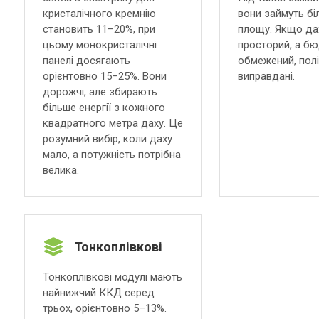
кристалічного кремнію
вони займуть бі
становить 11–20%, при
площу. Якщо да
цьому монокристалічні
просторий, а б
панелі досягають
обмежений, полі
орієнтовно 15–25%. Вони
виправдані.
дорожчі, але збирають
більше енергії з кожного
квадратного метра даху. Це
розумний вибір, коли даху
мало, а потужність потрібна
велика.
Тонкоплівкові
Тонкоплівкові модулі мають
найнижчий ККД серед
трьох, орієнтовно 5–13%.