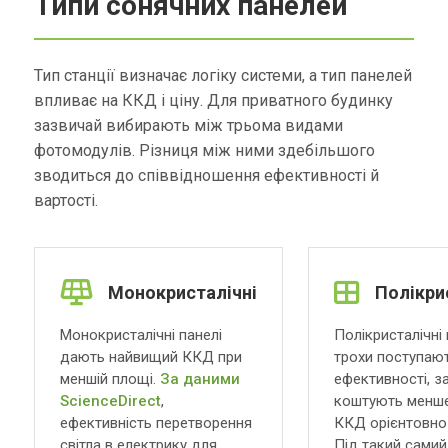
Типи сонячних панелей
Тип станції визначає логіку системи, а тип панелей
впливає на ККД і ціну. Для приватного будинку
зазвичай вибирають між трьома видами
фотомодулів. Різниця між ними здебільшого
зводиться до співвідношення ефективності й
вартості.
Монокристалічні
Полікри
Монокристалічні панелі
Полікристалічні 
дають найвищий ККД при
трохи поступаю
меншій площі.
За даними
ефективності, з
ScienceDirect
,
коштують менше.
ефективність перетворення
ККД орієнтовно
світла в електрику для
Під такий самий