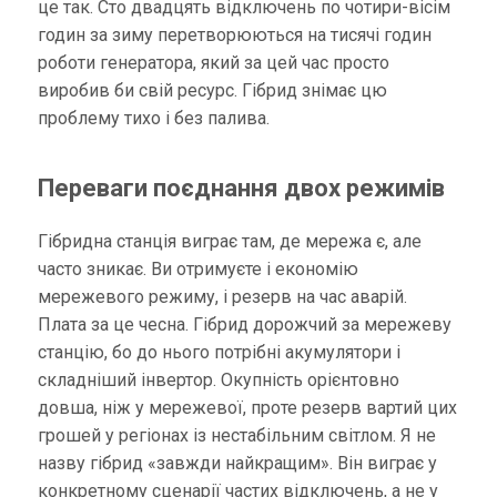
це так. Сто двадцять відключень по чотири-вісім
годин за зиму перетворюються на тисячі годин
роботи генератора, який за цей час просто
виробив би свій ресурс. Гібрид знімає цю
проблему тихо і без палива.
Переваги поєднання двох режимів
Гібридна станція виграє там, де мережа є, але
часто зникає. Ви отримуєте і економію
мережевого режиму, і резерв на час аварій.
Плата за це чесна. Гібрид дорожчий за мережеву
станцію, бо до нього потрібні акумулятори і
складніший інвертор. Окупність орієнтовно
довша, ніж у мережевої, проте резерв вартий цих
грошей у регіонах із нестабільним світлом. Я не
назву гібрид «завжди найкращим». Він виграє у
конкретному сценарії частих відключень, а не у