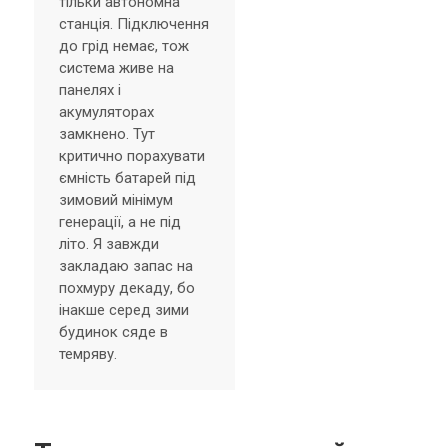
тільки автономна
станція. Підключення
до грід немає, тож
система живе на
панелях і
акумуляторах
замкнено. Тут
критично порахувати
ємність батарей під
зимовий мінімум
генерації, а не під
літо. Я завжди
закладаю запас на
похмуру декаду, бо
інакше серед зими
будинок сяде в
темряву.