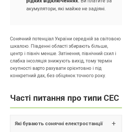
рідких відключеннях.
Ви платите за
акумулятори, які майже не задіяні.
Сонячний потенціал України середній за світовою
шкалою. Південні області збирають більше,
центр і північ менше. Затінення, північний схил і
слабка інсоляція знижують вихід, тому термін
окупності варто рахувати орієнтовно і під
конкретний дах, без обіцянок точного року.
Часті питання про типи СЕС
Які бувають сонячні електростанції