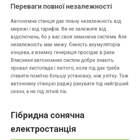
Переваги повної незалежності
Автономна станція дає повну незалежність від
мережі і від тарифів. Ви не залежите від
відключень, бо у вас своя замкнена система. Але
незалежність має межу. Ємність акумуляторів
кінцева, а взимку генерація просідає в рази.
Власники автономних систем добре знають
провал листопада і лютого, коли під дах треба
ставити помітно більшу установку, ніж улітку. Тож
автономну станцію раджу рахувати під найгірший
сезон, а не під літній пік.
Гібридна сонячна
електростанція