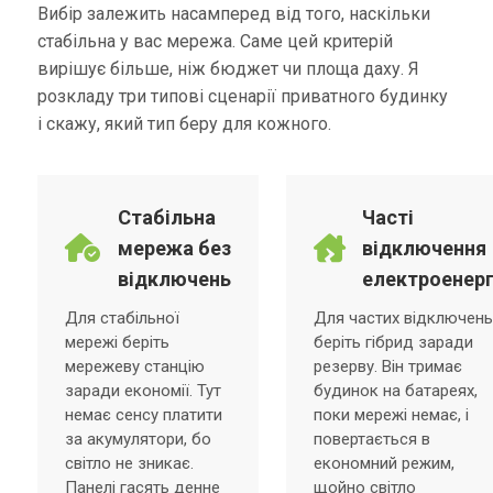
Вибір залежить насамперед від того, наскільки
стабільна у вас мережа. Саме цей критерій
вирішує більше, ніж бюджет чи площа даху. Я
розкладу три типові сценарії приватного будинку
і скажу, який тип беру для кожного.
Стабільна
Часті
мережа без
відключення
відключень
електроенерг
Для стабільної
Для частих відключень
мережі беріть
беріть гібрид заради
мережеву станцію
резерву. Він тримає
заради економії. Тут
будинок на батареях,
немає сенсу платити
поки мережі немає, і
за акумулятори, бо
повертається в
світло не зникає.
економний режим,
Панелі гасять денне
щойно світло