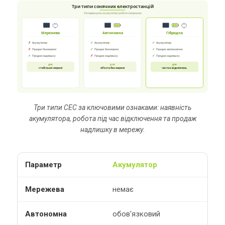
Три типи сонячних електростанцій
Усе вирішують акумулятор і робота з мережею
Мережева
Автономна
Гібридна
✗
✓
✓
Акумулятор
Акумулятор
Акумулятор
✗
✓
✓
Працює без мережі
Працює без мережі
Працює автоматично
✓
✗
✓
Продаж надлишку
Продаж надлишку
Продаж надлишку
ДЛЯ
ДЛЯ
ДЛЯ
стабільної мережі
об'єкта без мережі
частих відключень
Три типи СЕС за ключовими ознаками: наявність
акумулятора, робота під час відключення та продаж
надлишку в мережу.
Акумулятор
немає
обов'язковий