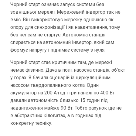
Чорний старт означає запуск системи без
зовнішньої мережі. Мережевий інвертор так не
вміє. Він використовує мережу одночасно як
опору для синхронізації і як навантаження, тому
без неї сам не стартує. Автономна станція
спирається на автономний інвертор, який сам
формує напругу і піднімає систему з нуля.
Чорний старт стає критичним там, де мережі
немає фізично. Дача в полі, насосна станція, об'єкт
у горах. Я бачила сценарій із циркуляційним
насосом твердопаливного котла. Один
акумулятор на 200 А·год і три панелі по 400 Вт
давали автономність близько 15 годин під
навантаження майже 90 Вт. Тобто рахунок іде не
в абстрактних кіловатах, а в годинах під
конкретну техніку.