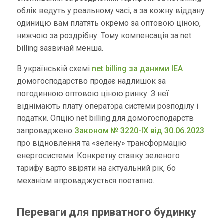
облік ведуть у реальному часі, а за кожну віддану
одиницю вам платять окремо за оптовою ціною,
нижчою за роздрібну. Тому компенсація за net
billing зазвичай менша.
В українській схемі
net billing за даними IEA
домогосподарство продає надлишок за
погодинною оптовою ціною ринку. З неї
віднімають плату оператора системи розподілу і
податки. Опцію net billing для домогосподарств
запроваджено
Законом № 3220-IX від 30.06.2023
про відновлення та «зелену» трансформацію
енергосистеми. Конкретну ставку зеленого
тарифу варто звіряти на актуальний рік, бо
механізм впроваджується поетапно.
Переваги для приватного будинку